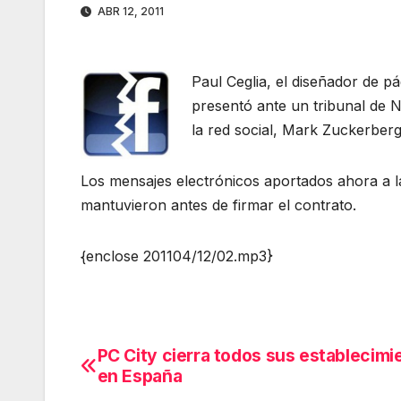
ABR 12, 2011
Paul Ceglia, el diseñador de p
presentó ante un tribunal de N
la red social, Mark Zuckerberg
Los mensajes electrónicos aportados ahora a
mantuvieron antes de firmar el contrato.
{enclose 201104/12/02.mp3}
PC City cierra todos sus establecimi
Navegación
en España
de