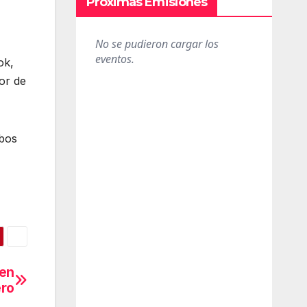
Próximas Emisiones
ok,
or de
mbos
 en
ero