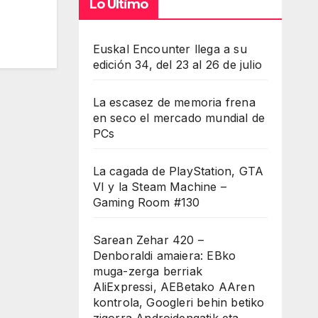
Lo Último
Euskal Encounter llega a su
edición 34, del 23 al 26 de julio
La escasez de memoria frena
en seco el mercado mundial de
PCs
La cagada de PlayStation, GTA
VI y la Steam Machine –
Gaming Room #130
Sarean Zehar 420 –
Denboraldi amaiera: EBko
muga-zerga berriak
AliExpressi, AEBetako AAren
kontrola, Googleri behin betiko
zigorra Androidengatik eta