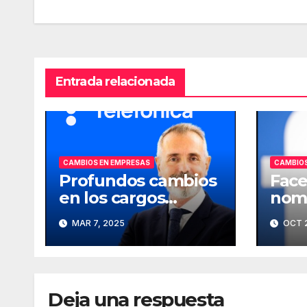
entradas
Entrada relacionada
CAMBIOS EN EMPRESAS
CAMBIOS
Profundos cambios
Face
en los cargos
nomb
directivos de
comp
MAR 7, 2025
OCT 2
Telefónica
Deja una respuesta