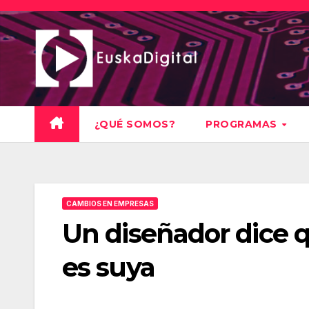
Saltar
al
contenido
¿QUÉ SOMOS?
PROGRAMAS
CAMBIOS EN EMPRESAS
Un diseñador dice 
es suya