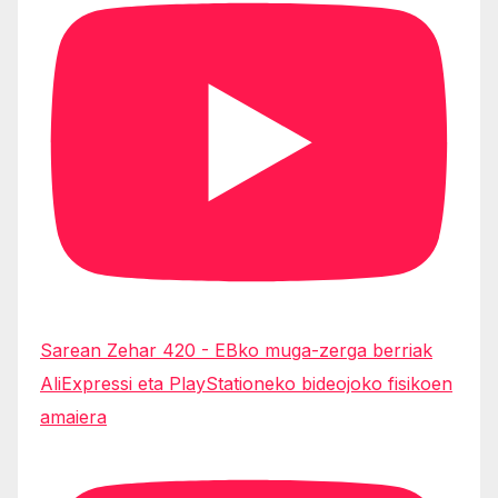
Sarean Zehar 420 - EBko muga-zerga berriak
AliExpressi eta PlayStationeko bideojoko fisikoen
amaiera