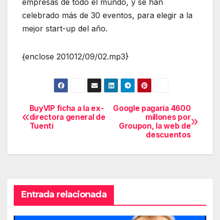
empresas de todo el mundo, y se han
celebrado más de 30 eventos, para elegir a la
mejor start-up del año.
{enclose 201012/09/02.mp3}
BuyVIP ficha a la ex-
Google pagaría 4600
Navegación
directora general de
millones por
Tuenti
Groupon, la web de
de
descuentos
entradas
Entrada relacionada