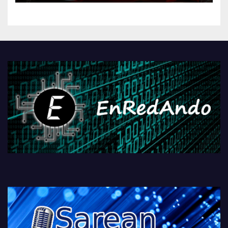
kontrola, Googleri behin
betiko zigorra
Androidengatik eta
PlayStationeko bideojoko
fisikoen amaiera