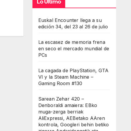
Lo Último
Euskal Encounter llega a su
edición 34, del 23 al 26 de julio
La escasez de memoria frena
en seco el mercado mundial de
PCs
La cagada de PlayStation, GTA
VI y la Steam Machine –
Gaming Room #130
Sarean Zehar 420 –
Denboraldi amaiera: EBko
muga-zerga berriak
AliExpressi, AEBetako AAren
kontrola, Googleri behin betiko
zigorra Androidengatik eta