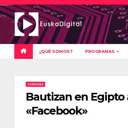
Saltar
al
contenido
¿QUÉ SOMOS?
PROGRAMAS
CURIOSAS
Bautizan en Egipto
«Facebook»