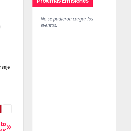
Próximas Emisiones
d
nsaje
xto
SMS