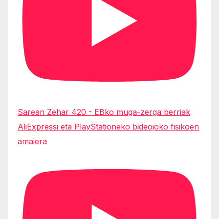
Sarean Zehar 420 - EBko muga-zerga berriak
AliExpressi eta PlayStationeko bideojoko fisikoen
amaiera