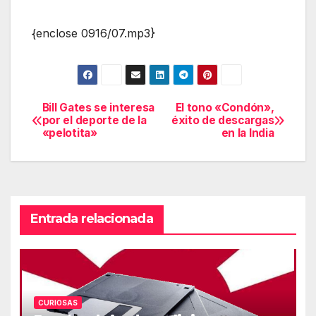
{enclose 0916/07.mp3}
Bill Gates se interesa
El tono «Condón»,
Navegación
por el deporte de la
éxito de descargas
«pelotita»
en la India
de
entradas
Entrada relacionada
CURIOSAS