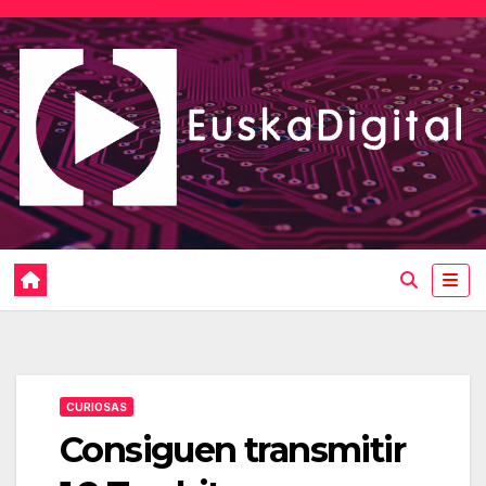
Saltar
al
contenido
CURIOSAS
Consiguen transmitir