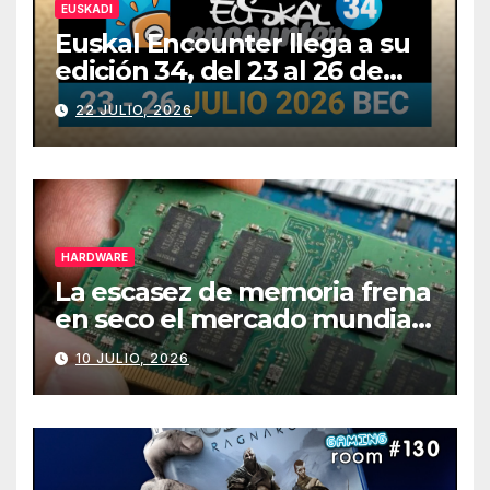
EUSKADI
Euskal Encounter llega a su
edición 34, del 23 al 26 de
julio
22 JULIO, 2026
HARDWARE
La escasez de memoria frena
en seco el mercado mundial
de PCs
10 JULIO, 2026