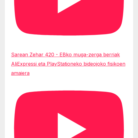
Sarean Zehar 420 - EBko muga-zerga berriak
AliExpressi eta PlayStationeko bideojoko fisikoen
amaiera