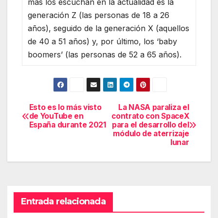
más los escuchan en la actualidad es la
generación Z (las personas de 18 a 26
años), seguido de la generación X (aquellos
de 40 a 51 años) y, por último, los ‘baby
boomers’ (las personas de 52 a 65 años).
Esto es lo más visto
La NASA paraliza el
Navegación
de YouTube en
contrato con SpaceX
España durante 2021
para el desarrollo del
de
módulo de aterrizaje
lunar
entradas
Entrada relacionada