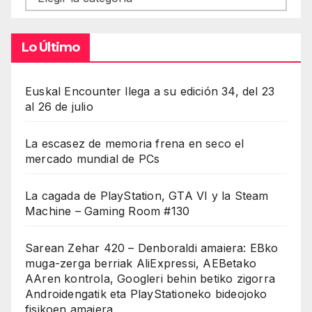
Lo Último
Euskal Encounter llega a su edición 34, del 23
al 26 de julio
La escasez de memoria frena en seco el
mercado mundial de PCs
La cagada de PlayStation, GTA VI y la Steam
Machine – Gaming Room #130
Sarean Zehar 420 – Denboraldi amaiera: EBko
muga-zerga berriak AliExpressi, AEBetako
AAren kontrola, Googleri behin betiko zigorra
Androidengatik eta PlayStationeko bideojoko
fisikoen amaiera