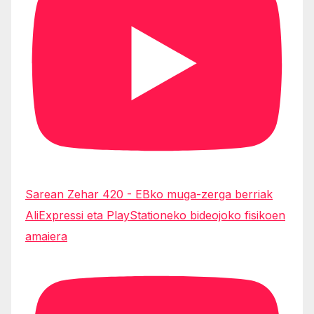
Sarean Zehar 420 - EBko muga-zerga berriak
AliExpressi eta PlayStationeko bideojoko fisikoen
amaiera