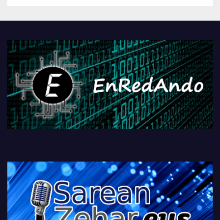
Androidengatik eta
PlayStationeko bideojoko
fisikoen amaiera