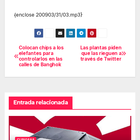
{enclose 200903/31/03.mp3}
Colocan chips a los
Las plantas piden
Navegación
elefantes para
que las rieguen a
controlarlos en las
través de Twitter
de
calles de Banghok
entradas
Entrada relacionada
CURIOSAS