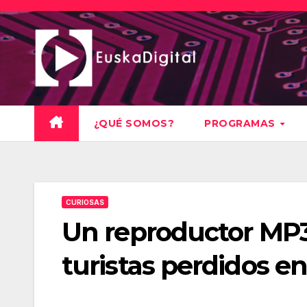
Saltar
al
contenido
¿QUÉ SOMOS?
PROGRAMAS
CURIOSAS
Un reproductor MP3 
turistas perdidos en