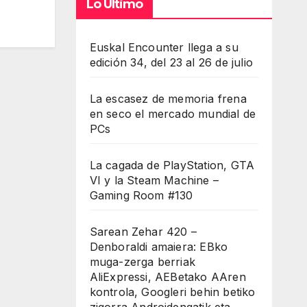
Lo Último
Euskal Encounter llega a su
edición 34, del 23 al 26 de julio
La escasez de memoria frena
en seco el mercado mundial de
PCs
La cagada de PlayStation, GTA
VI y la Steam Machine –
Gaming Room #130
Sarean Zehar 420 –
Denboraldi amaiera: EBko
muga-zerga berriak
AliExpressi, AEBetako AAren
kontrola, Googleri behin betiko
zigorra Androidengatik eta