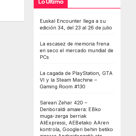
Lo Último
Euskal Encounter llega a su
edición 34, del 23 al 26 de julio
La escasez de memoria frena
en seco el mercado mundial de
PCs
La cagada de PlayStation, GTA
VI y la Steam Machine –
Gaming Room #130
Sarean Zehar 420 –
Denboraldi amaiera: EBko
muga-zerga berriak
AliExpressi, AEBetako AAren
kontrola, Googleri behin betiko
zigorra Androidengatik eta