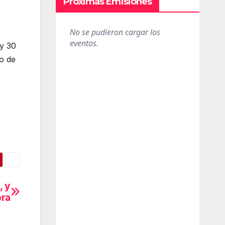
Próximas Emisiones
 y 30
o de
, y
ora