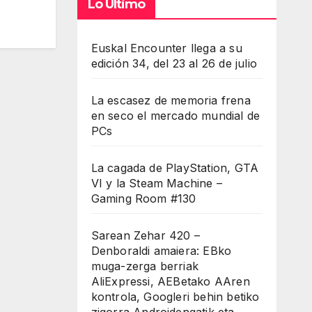
Lo Último
Euskal Encounter llega a su
edición 34, del 23 al 26 de julio
La escasez de memoria frena
en seco el mercado mundial de
PCs
La cagada de PlayStation, GTA
VI y la Steam Machine –
Gaming Room #130
Sarean Zehar 420 –
Denboraldi amaiera: EBko
muga-zerga berriak
AliExpressi, AEBetako AAren
kontrola, Googleri behin betiko
zigorra Androidengatik eta