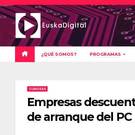
Saltar
al
contenido
¿QUÉ SOMOS?
PROGRAMAS
CURIOSAS
Empresas descuenta
de arranque del PC