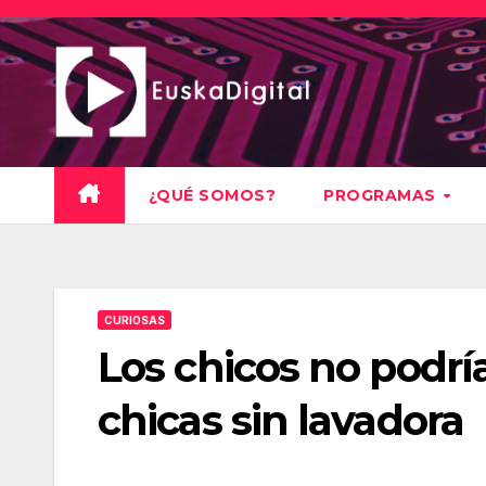
Saltar
al
contenido
¿QUÉ SOMOS?
PROGRAMAS
CURIOSAS
Los chicos no podrían
chicas sin lavadora