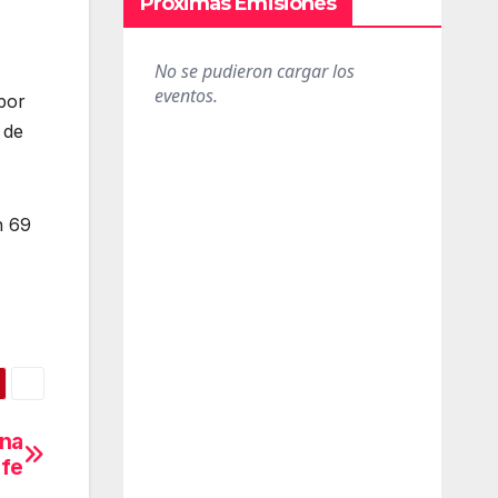
Próximas Emisiones
por
 de
n 69
una
ife