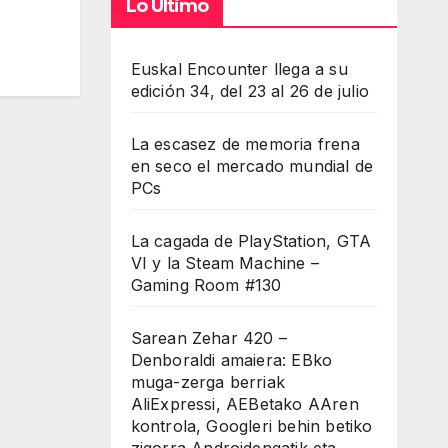
Lo Último
Euskal Encounter llega a su
edición 34, del 23 al 26 de julio
La escasez de memoria frena
en seco el mercado mundial de
PCs
La cagada de PlayStation, GTA
VI y la Steam Machine –
Gaming Room #130
Sarean Zehar 420 –
Denboraldi amaiera: EBko
muga-zerga berriak
AliExpressi, AEBetako AAren
kontrola, Googleri behin betiko
zigorra Androidengatik eta