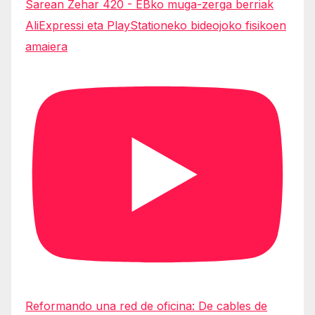
Sarean Zehar 420 - EBko muga-zerga berriak
AliExpressi eta PlayStationeko bideojoko fisikoen
amaiera
Reformando una red de oficina: De cables de