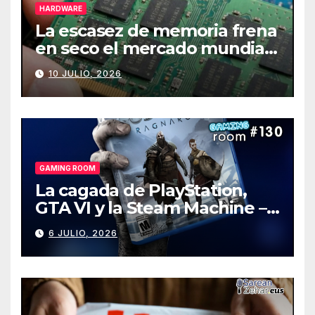
HARDWARE
La escasez de memoria frena
en seco el mercado mundial
de PCs
10 JULIO, 2026
GAMING ROOM
La cagada de PlayStation,
GTA VI y la Steam Machine –
Gaming Room #130
6 JULIO, 2026