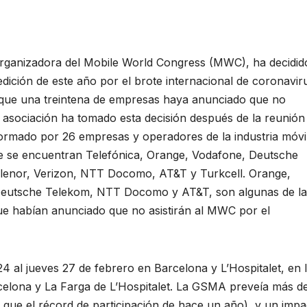
ganizadora del Mobile World Congress (MWC), ha decidid
edición de este año por el brote internacional de coronavir
que una treintena de empresas haya anunciado que no
La asociación ha tomado esta decisión después de la reunión
formado por 26 empresas y operadores de la industria móvi
ue se encuentran Telefónica, Orange, Vodafone, Deutsche
lenor, Verizon, NTT Docomo, AT&T y Turkcell. Orange,
eutsche Telekom, NTT Docomo y AT&T, son algunas de la
e habían anunciado que no asistirán al MWC por el
4 al jueves 27 de febrero en Barcelona y L’Hospitalet, en 
rcelona y La Farga de L’Hospitalet. La GSMA preveía más d
 que el récord de participación de hace un año), y un impa