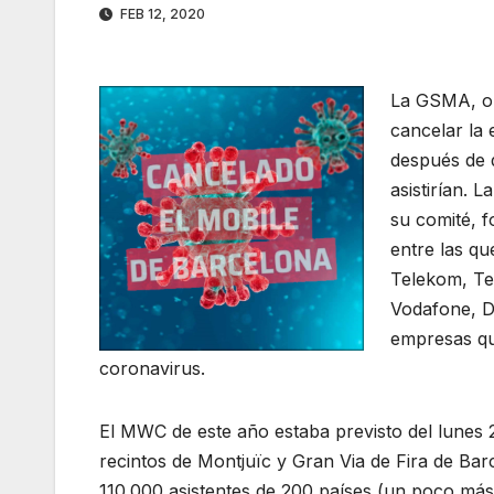
FEB 12, 2020
La GSMA, or
cancelar la 
después de 
asistirían. 
su comité, 
entre las q
Telekom, Te
Vodafone, D
empresas qu
coronavirus.
El MWC de este año estaba previsto del lunes 2
recintos de Montjuïc y Gran Via de Fira de Ba
110.000 asistentes de 200 países (un poco más