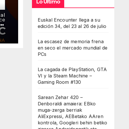
Lo Último
Euskal Encounter llega a su
edición 34, del 23 al 26 de julio
La escasez de memoria frena
bao
en seco el mercado mundial de
PCs
La cagada de PlayStation, GTA
VI y la Steam Machine –
Gaming Room #130
Sarean Zehar 420 –
Denboraldi amaiera: EBko
muga-zerga berriak
AliExpressi, AEBetako AAren
kontrola, Googleri behin betiko
zigorra Androidengatik eta