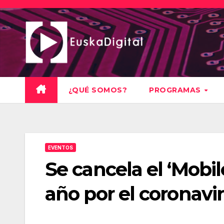
Saltar
al
contenido
¿QUÉ SOMOS?
PROGRAMAS
EVENTOS
Se cancela el ‘Mobi
año por el coronavi