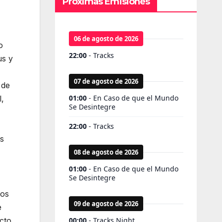
Próximas Emisiones
o
us y
 de
l,
s
los
e
cto