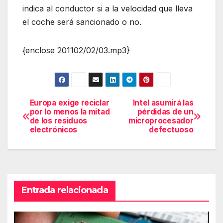
indica al conductor si a la velocidad que lleva
el coche será sancionado o no.
{enclose 201102/02/03.mp3}
Europa exige reciclar
Intel asumirá las
Navegación
por lo menos la mitad
pérdidas de un
de los residuos
microprocesador
de
electrónicos
defectuoso
entradas
Entrada relacionada