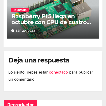
HARDWARE
Raspberry Pi 5 llega en
octubre con CPU de cuatro
núcleos y más RAM
SEP 29, 2023
Deja una respuesta
Lo siento, debes estar
conectado
para publicar
un comentario.
Reproductor