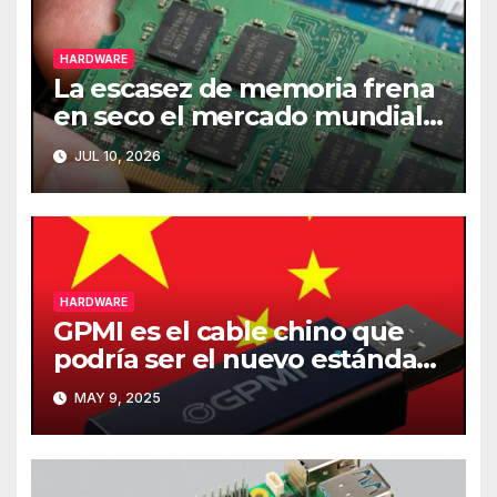
HARDWARE
La escasez de memoria frena
en seco el mercado mundial
de PCs
JUL 10, 2026
HARDWARE
GPMI es el cable chino que
podría ser el nuevo estándar
de carga y transferencia de
MAY 9, 2025
datos