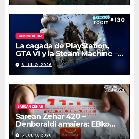
GAMING ROOM
La cagada de PlayStation,
GTA VI y la Steam Machine –
Gaming Room #130
6 JULIO, 2026
SAREAN ZEHAR
Sarean Zehar 420 –
Denboraldi amaiera: EBko
muga-zerga berriak
5 JULIO, 2026