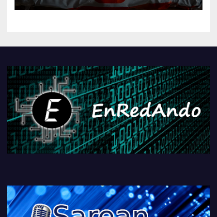
AliExpressi, AEBetako AAren
kontrola, Googleri behin
betiko zigorra
Androidengatik eta
PlayStationeko bideojoko
fisikoen amaiera