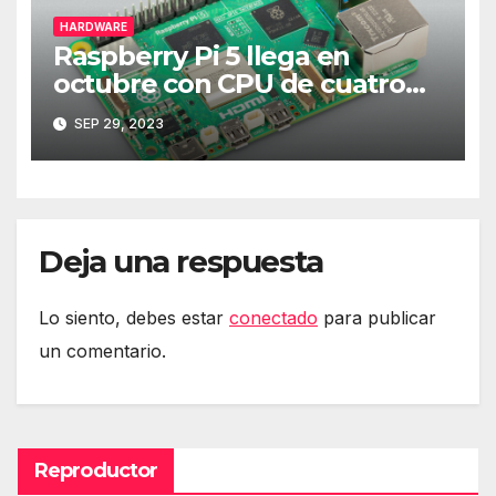
HARDWARE
Raspberry Pi 5 llega en
octubre con CPU de cuatro
núcleos y más RAM
SEP 29, 2023
Deja una respuesta
Lo siento, debes estar
conectado
para publicar
un comentario.
Reproductor