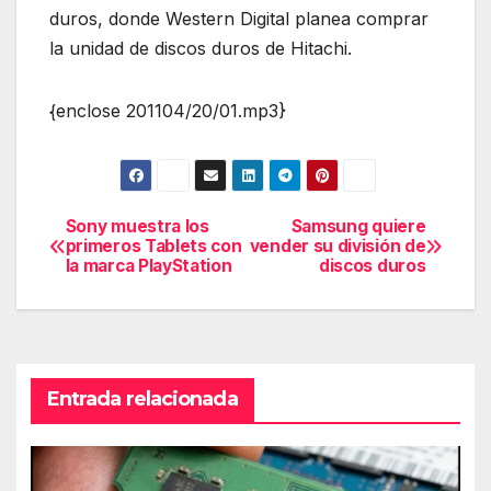
duros, donde Western Digital planea comprar
la unidad de discos duros de Hitachi.
{enclose 201104/20/01.mp3}
Sony muestra los
Samsung quiere
Navegación
primeros Tablets con
vender su división de
la marca PlayStation
discos duros
de
entradas
Entrada relacionada