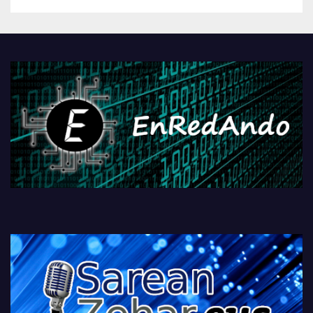
betiko zigorra
Androidengatik eta
PlayStationeko bideojoko
fisikoen amaiera