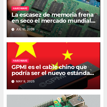
HARDWARE
La escasez de memoria frena
en seco el mercado mundial
de PCs
JUL 10, 2026
HARDWARE
GPMI es el cable chino que
podría ser el nuevo estándar
de carga y transferencia de
MAY 9, 2025
datos