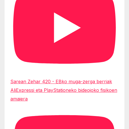
Sarean Zehar 420 - EBko muga-zerga berriak
AliExpressi eta PlayStationeko bideojoko fisikoen
amaiera