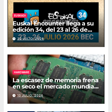
EUSKADI
Euskal Encounter llega a su
edición 34, del 23 al 26 de
julio
22 JULIO, 2026
HARDWARE
La escasez de memoria frena
en seco el mercado mundial
de PCs
10 JULIO, 2026