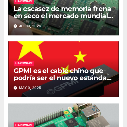
HARDWARE
La escasez de memoria frena
en seco el mercado mundial
de PCs
JUL 10, 2026
HARDWARE
GPMI es el cable chino que
podría ser el nuevo estándar
de carga y transferencia de
MAY 9, 2025
datos
HARDWARE