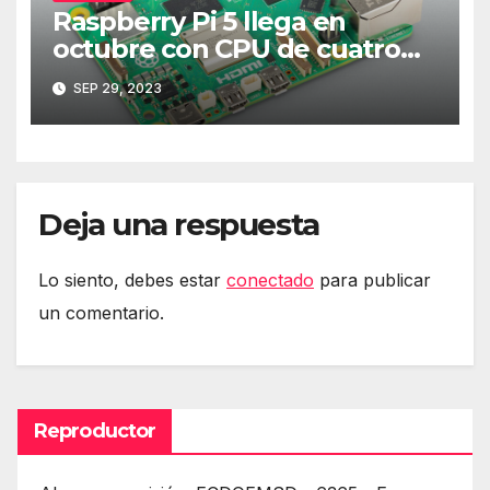
Raspberry Pi 5 llega en
octubre con CPU de cuatro
núcleos y más RAM
SEP 29, 2023
Deja una respuesta
Lo siento, debes estar
conectado
para publicar
un comentario.
Reproductor