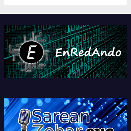
betiko zigorra
Androidengatik eta
PlayStationeko bideojoko
fisikoen amaiera