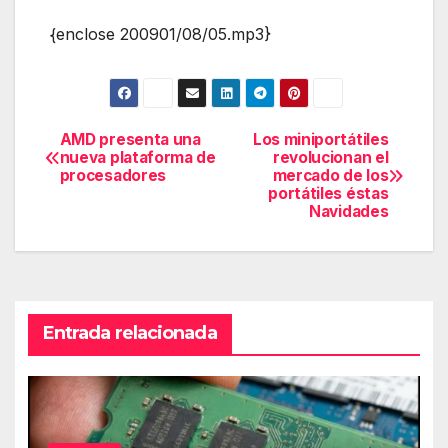
{enclose 200901/08/05.mp3}
AMD presenta una
Los miniportátiles
Navegación
nueva plataforma de
revolucionan el
procesadores
mercado de los
de
portátiles éstas
Navidades
entradas
Entrada relacionada