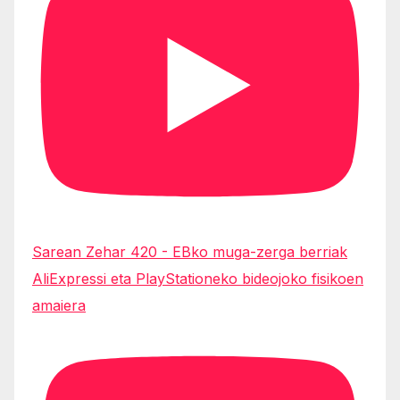
Sarean Zehar 420 - EBko muga-zerga berriak
AliExpressi eta PlayStationeko bideojoko fisikoen
amaiera