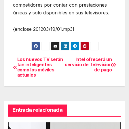
competidores por contar con prestaciones
únicas y solo disponibles en sus televisores.
{enclose 201203/19/01.mp3}
Los nuevos TV serán
Intel ofrecerá un
Navegación
tán inteligentes
servicio de Televisión
como los móviles
de pago
de
actuales
entradas
Entrada relacionada