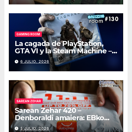
GAMING ROOM
La cagada de PlayStation,
GTA VI y la Steam Machine –
Gaming Room #130
6 JULIO, 2026
SAREAN ZEHAR
Sarean Zehar 420 –
Denboraldi amaiera: EBko
muga-zerga berriak
5 JULIO, 2026