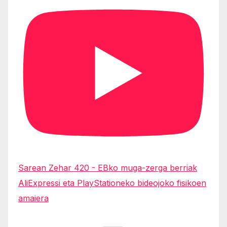
Sarean Zehar 420 - EBko muga-zerga berriak
AliExpressi eta PlayStationeko bideojoko fisikoen
amaiera