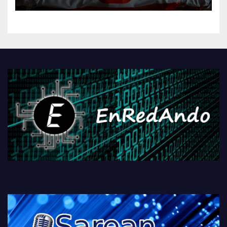
AliExpressi, AEBetako AAren
kontrola, Googleri behin
betiko zigorra
Androidengatik eta
PlayStationeko bideojoko
fisikoen amaiera