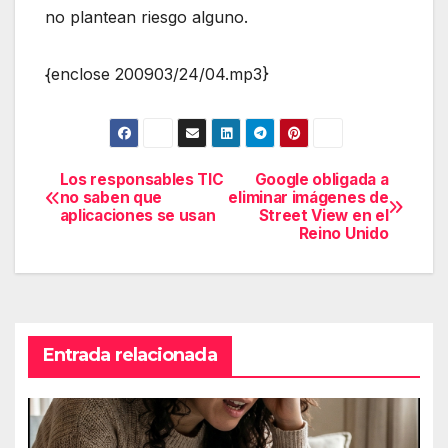
no plantean riesgo alguno.
{enclose 200903/24/04.mp3}
Los responsables TIC
Google obligada a
Navegación
no saben que
eliminar imágenes de
aplicaciones se usan
Street View en el
de
Reino Unido
entradas
Entrada relacionada