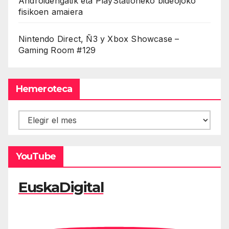
Androidengatik eta PlayStationeko bideojoko
fisikoen amaiera
Nintendo Direct, Ñ3 y Xbox Showcase –
Gaming Room #129
Hemeroteca
Hemeroteca
YouTube
EuskaDigital