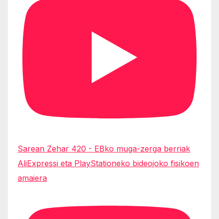
Sarean Zehar 420 - EBko muga-zerga berriak
AliExpressi eta PlayStationeko bideojoko fisikoen
amaiera