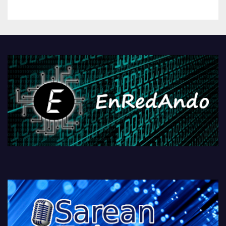
betiko zigorra
Androidengatik eta
PlayStationeko bideojoko
fisikoen amaiera