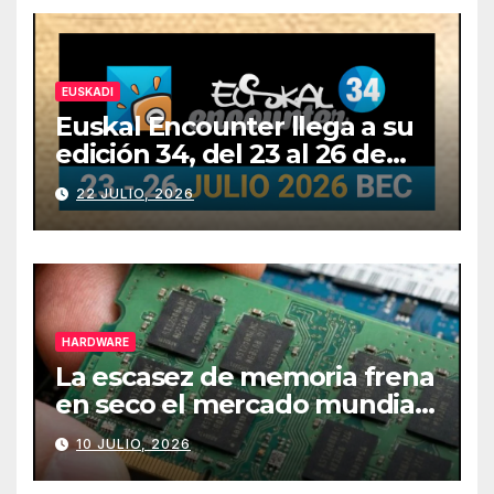
EUSKADI
Euskal Encounter llega a su
edición 34, del 23 al 26 de
julio
22 JULIO, 2026
HARDWARE
La escasez de memoria frena
en seco el mercado mundial
de PCs
10 JULIO, 2026