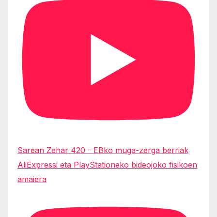
Sarean Zehar 420 - EBko muga-zerga berriak
AliExpressi eta PlayStationeko bideojoko fisikoen
amaiera