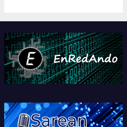
kontrola, Googleri behin
betiko zigorra
Androidengatik eta
PlayStationeko bideojoko
fisikoen amaiera