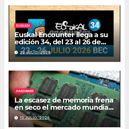
EUSKADI
Euskal Encounter llega a su
edición 34, del 23 al 26 de
julio
22 JULIO, 2026
HARDWARE
La escasez de memoria frena
en seco el mercado mundial
de PCs
10 JULIO, 2026