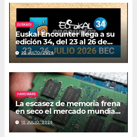
EUSKADI
Euskal Encounter llega a su
edición 34, del 23 al 26 de
julio
22 JULIO, 2026
HARDWARE
La escasez de memoria frena
en seco el mercado mundial
de PCs
10 JULIO, 2026