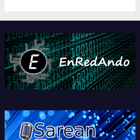
betiko zigorra
Androidengatik eta
PlayStationeko bideojoko
fisikoen amaiera