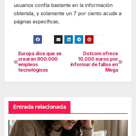
usuarios confía bastante en la información
obtenida, y solamente un 7 por ciento acude a
páginas específicas.
Europa dice que se
Dotcom ofrece
Navegación
crearán 900.000
10.000 euros por
empleos
informar de fallos en
de
tecnológicos
Mega
entradas
Entrada relacionada