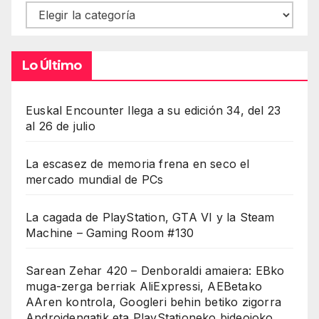
Contenidos
Lo Último
Euskal Encounter llega a su edición 34, del 23
al 26 de julio
La escasez de memoria frena en seco el
mercado mundial de PCs
La cagada de PlayStation, GTA VI y la Steam
Machine – Gaming Room #130
Sarean Zehar 420 – Denboraldi amaiera: EBko
muga-zerga berriak AliExpressi, AEBetako
AAren kontrola, Googleri behin betiko zigorra
Androidengatik eta PlayStationeko bideojoko