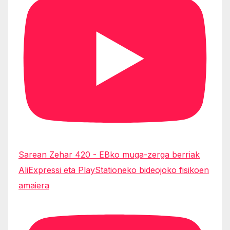
Sarean Zehar 420 - EBko muga-zerga berriak
AliExpressi eta PlayStationeko bideojoko fisikoen
amaiera