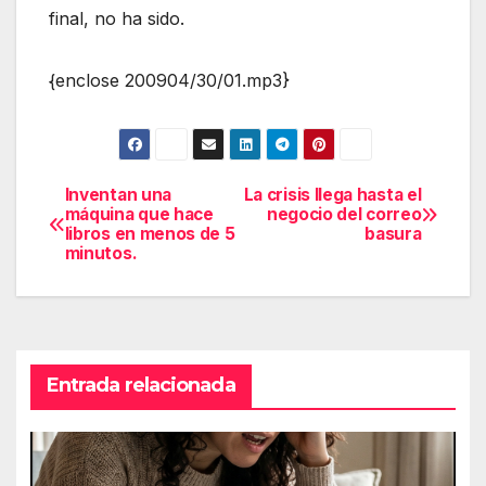
final, no ha sido.
{enclose 200904/30/01.mp3}
Inventan una
La crisis llega hasta el
Navegación
máquina que hace
negocio del correo
libros en menos de 5
basura
de
minutos.
entradas
Entrada relacionada