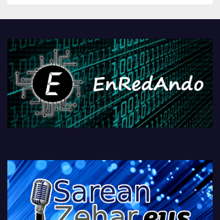
Androidengatik eta
PlayStationeko bideojoko
fisikoen amaiera