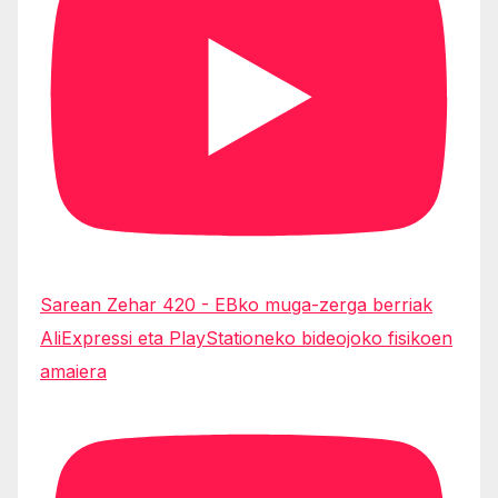
Sarean Zehar 420 - EBko muga-zerga berriak
AliExpressi eta PlayStationeko bideojoko fisikoen
amaiera