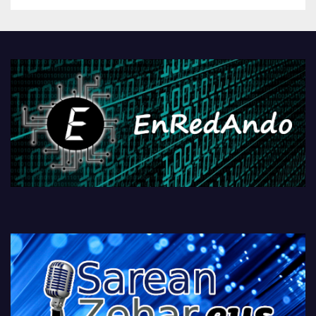
Androidengatik eta
PlayStationeko bideojoko
fisikoen amaiera