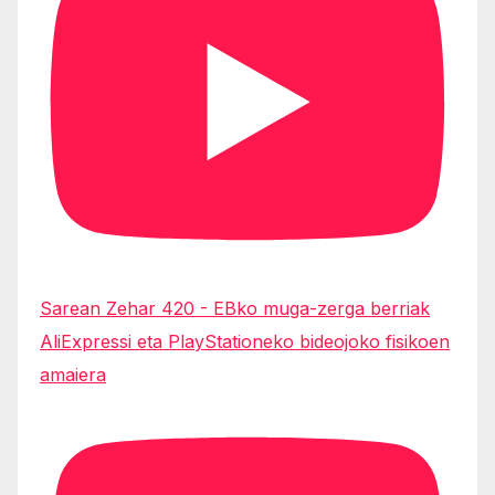
Sarean Zehar 420 - EBko muga-zerga berriak
AliExpressi eta PlayStationeko bideojoko fisikoen
amaiera