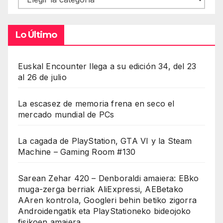
Lo Último
Euskal Encounter llega a su edición 34, del 23
al 26 de julio
La escasez de memoria frena en seco el
mercado mundial de PCs
La cagada de PlayStation, GTA VI y la Steam
Machine – Gaming Room #130
Sarean Zehar 420 – Denboraldi amaiera: EBko
muga-zerga berriak AliExpressi, AEBetako
AAren kontrola, Googleri behin betiko zigorra
Androidengatik eta PlayStationeko bideojoko
fisikoen amaiera