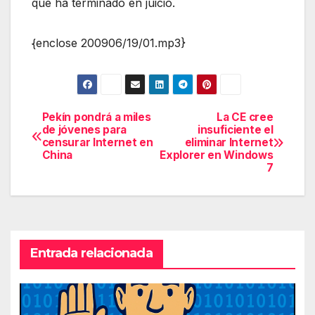
que ha terminado en juicio.
{enclose 200906/19/01.mp3}
Pekín pondrá a miles
La CE cree
Navegación
de jóvenes para
insuficiente el
censurar Internet en
eliminar Internet
de
China
Explorer en Windows
7
entradas
Entrada relacionada