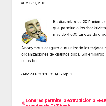
MAR 13, 2012
En diciembre de 2011 miembr
que permitía a los ‘hacktivis
más de 4.000 tarjetas de créd
Anonymous aseguró que utilizaría las tarjetas c
organizaciones de distintos tipos. Sin embargo
estos fines.
{enclose 201203/13/05.mp3}
Londres permite la extradición a EEU
Navegación
creador de TVShack