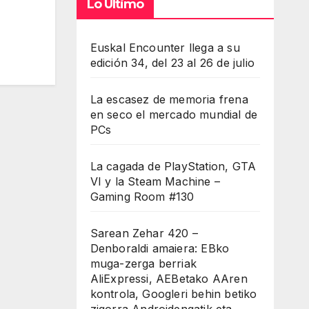
Lo Último
Euskal Encounter llega a su
edición 34, del 23 al 26 de julio
La escasez de memoria frena
en seco el mercado mundial de
PCs
La cagada de PlayStation, GTA
VI y la Steam Machine –
Gaming Room #130
Sarean Zehar 420 –
Denboraldi amaiera: EBko
muga-zerga berriak
AliExpressi, AEBetako AAren
kontrola, Googleri behin betiko
zigorra Androidengatik eta