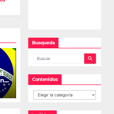
Busqueda
ed
Contenidos
en
Contenidos