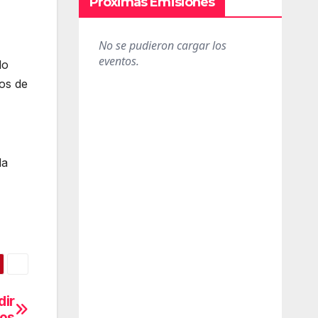
Próximas Emisiones
lo
tos de
da
dir
tos