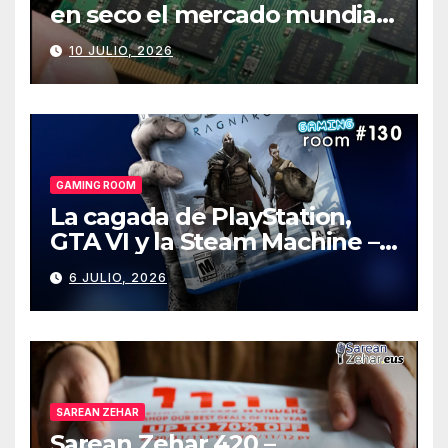
en seco el mercado mundial
de PCs
10 JULIO, 2026
GAMING ROOM
La cagada de PlayStation,
GTA VI y la Steam Machine –
Gaming Room #130
6 JULIO, 2026
SAREAN ZEHAR
Sarean Zehar 420 –