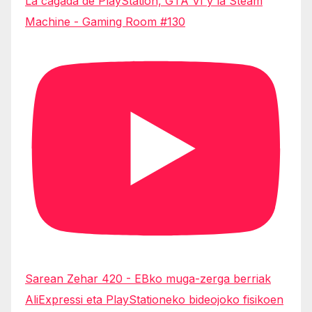
La cagada de PlayStation, GTA VI y la Steam
Machine - Gaming Room #130
Sarean Zehar 420 - EBko muga-zerga berriak
AliExpressi eta PlayStationeko bideojoko fisikoen