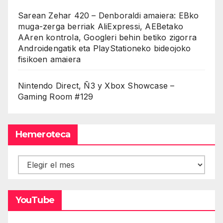
Sarean Zehar 420 – Denboraldi amaiera: EBko
muga-zerga berriak AliExpressi, AEBetako
AAren kontrola, Googleri behin betiko zigorra
Androidengatik eta PlayStationeko bideojoko
fisikoen amaiera
Nintendo Direct, Ñ3 y Xbox Showcase –
Gaming Room #129
Hemeroteca
Hemeroteca
YouTube