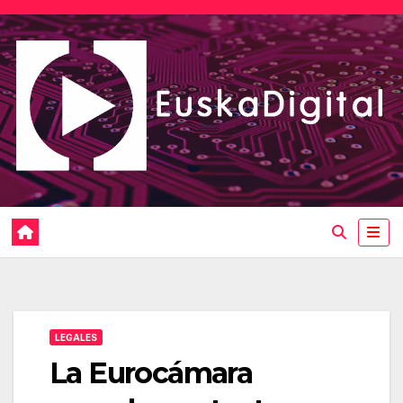
Saltar
al
contenido
LEGALES
La Eurocámara