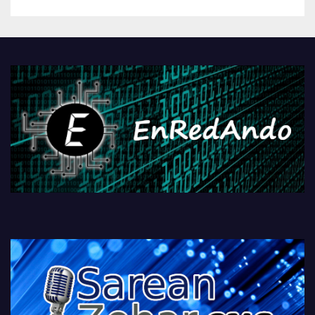
betiko zigorra
Androidengatik eta
PlayStationeko bideojoko
fisikoen amaiera