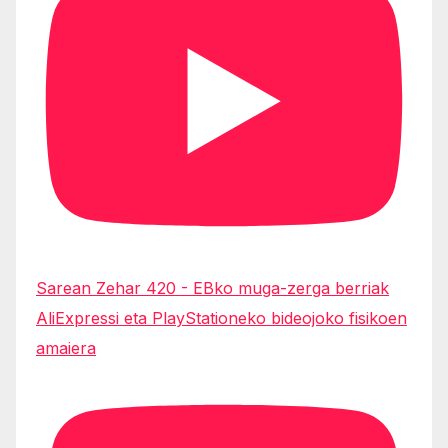
Sarean Zehar 420 - EBko muga-zerga berriak
AliExpressi eta PlayStationeko bideojoko fisikoen
amaiera