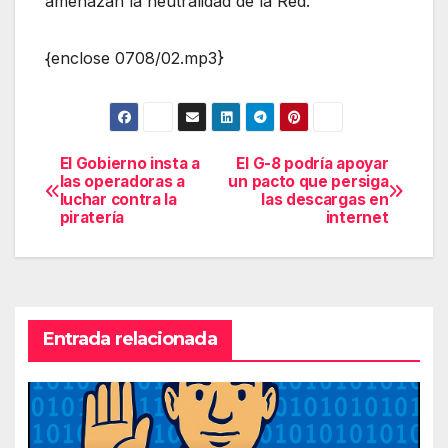
amenazan la neutralidad de la Red.
{enclose 0708/02.mp3}
El Gobierno insta a
El G-8 podría apoyar
Navegación
las operadoras a
un pacto que persiga
luchar contra la
las descargas en
de
piratería
internet
entradas
Entrada relacionada