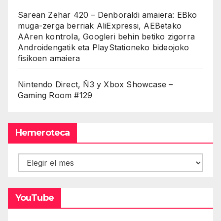
Sarean Zehar 420 – Denboraldi amaiera: EBko
muga-zerga berriak AliExpressi, AEBetako
AAren kontrola, Googleri behin betiko zigorra
Androidengatik eta PlayStationeko bideojoko
fisikoen amaiera
Nintendo Direct, Ñ3 y Xbox Showcase –
Gaming Room #129
Hemeroteca
Hemeroteca
YouTube