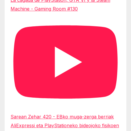
Machine - Gaming Room #130
Sarean Zehar 420 - EBko muga-zerga berriak
AliExpressi eta PlayStationeko bideojoko fisikoen