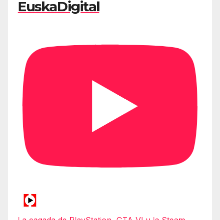
EuskaDigital
La cagada de PlayStation, GTA VI y la Steam