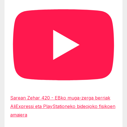
Sarean Zehar 420 - EBko muga-zerga berriak
AliExpressi eta PlayStationeko bideojoko fisikoen
amaiera