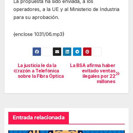
La propuesta ha sido enviada, a los
operadores, a la UE y al Ministerio de Industria
para su aprobación.
{enclose 1031/06.mp3}
La justicia le da la
La BSA afirma haber
Navegación
razón a Telefónica
evitado ventas
sobre la Fibra Óptica
ilegales por 22
de
millones
entradas
Entrada relacionada