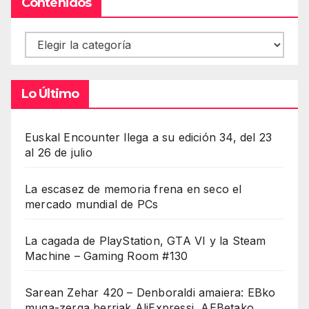
Contenidos
Contenidos
Lo Último
Euskal Encounter llega a su edición 34, del 23
al 26 de julio
La escasez de memoria frena en seco el
mercado mundial de PCs
La cagada de PlayStation, GTA VI y la Steam
Machine – Gaming Room #130
Sarean Zehar 420 – Denboraldi amaiera: EBko
muga-zerga berriak AliExpressi, AEBetako