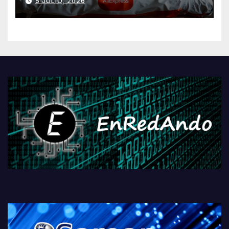
5 JULIO, 2026
AliExpressi, AEBetako AAren
kontrola, Googleri behin
betiko zigorra
Androidengatik eta
PlayStationeko bideojoko
fisikoen amaiera