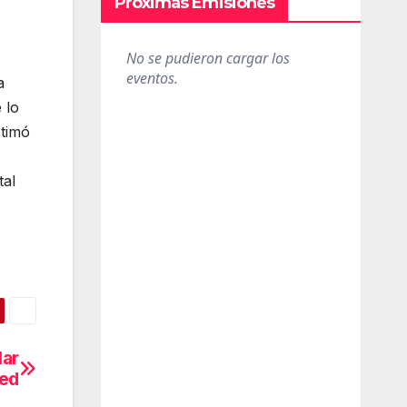
Próximas Emisiones
a
 lo
stimó
tal
lar
red