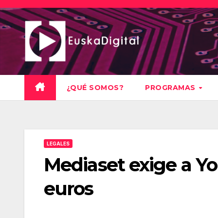
Saltar
al
contenido
¿QUÉ SOMOS?
PROGRAMAS
LEGALES
Mediaset exige a Y
euros