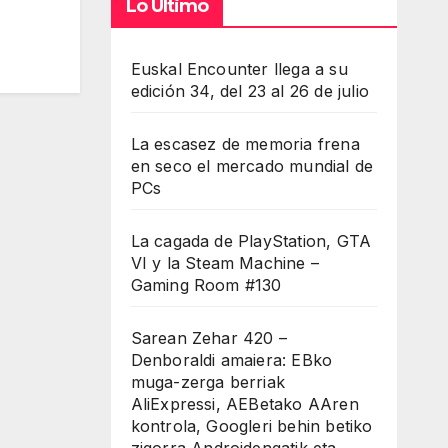
Lo Último
Euskal Encounter llega a su
edición 34, del 23 al 26 de julio
La escasez de memoria frena
en seco el mercado mundial de
PCs
La cagada de PlayStation, GTA
VI y la Steam Machine –
Gaming Room #130
Sarean Zehar 420 –
Denboraldi amaiera: EBko
muga-zerga berriak
AliExpressi, AEBetako AAren
kontrola, Googleri behin betiko
zigorra Androidengatik eta