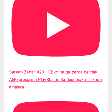
Sarean Zehar 420 - EBko muga-zerga berriak
AliExpressi eta PlayStationeko bideojoko fisikoen
amaiera