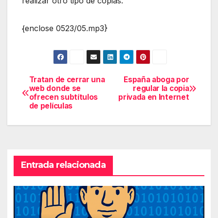
realizar otro tipo de copias.
{enclose 0523/05.mp3}
Tratan de cerrar una
España aboga por
Navegación
web donde se
regular la copia
ofrecen subtítulos
privada en Internet
de
de películas
entradas
Entrada relacionada