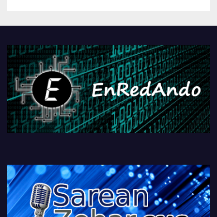
betiko zigorra
Androidengatik eta
PlayStationeko bideojoko
fisikoen amaiera