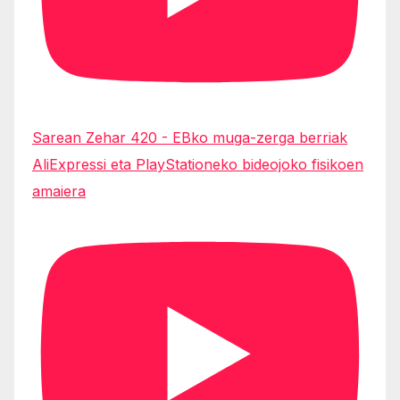
Sarean Zehar 420 - EBko muga-zerga berriak
AliExpressi eta PlayStationeko bideojoko fisikoen
amaiera