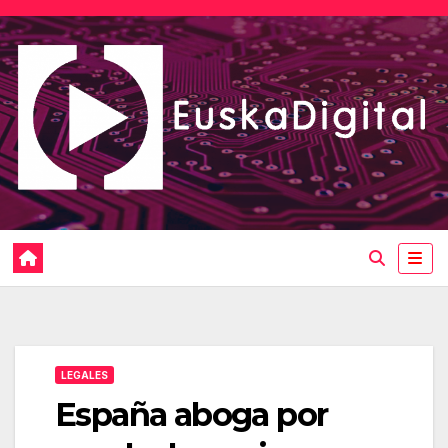
Saltar
al
contenido
LEGALES
España aboga por