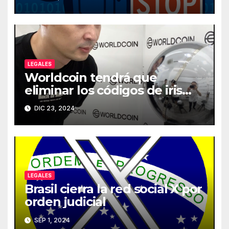
LEGALES
Worldcoin tendrá que
eliminar los códigos de iris
que haya almacenado
DIC 23, 2024
LEGALES
Brasil cierra la red social X por
orden judicial
SEP 1, 2024