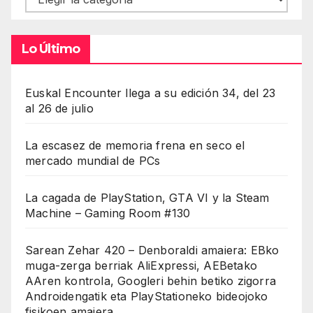
Lo Último
Euskal Encounter llega a su edición 34, del 23
al 26 de julio
La escasez de memoria frena en seco el
mercado mundial de PCs
La cagada de PlayStation, GTA VI y la Steam
Machine – Gaming Room #130
Sarean Zehar 420 – Denboraldi amaiera: EBko
muga-zerga berriak AliExpressi, AEBetako
AAren kontrola, Googleri behin betiko zigorra
Androidengatik eta PlayStationeko bideojoko
fisikoen amaiera