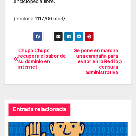
enciclopedia libre.
{enclose 1117/06.mp3}
Chupa Chups
Se pone en marcha
Navegación
recupera el sabor de
una campaña para
su dominio en
evitar en la Red la
de
internet
censura
administrativa
entradas
Entrada relacionada