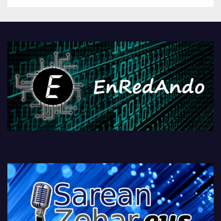
Androidengatik eta
PlayStationeko bideojoko
fisikoen amaiera