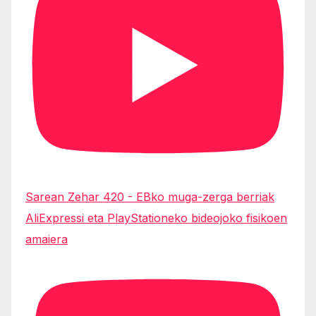
Sarean Zehar 420 - EBko muga-zerga berriak
AliExpressi eta PlayStationeko bideojoko fisikoen
amaiera