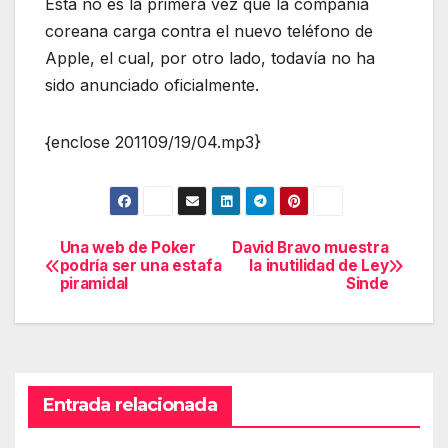
Esta no es la primera vez que la compañía
coreana carga contra el nuevo teléfono de
Apple, el cual, por otro lado, todavía no ha
sido anunciado oficialmente.
{enclose 201109/19/04.mp3}
Una web de Poker
David Bravo muestra
Navegación
podría ser una estafa
la inutilidad de Ley
piramidal
Sinde
de
entradas
Entrada relacionada