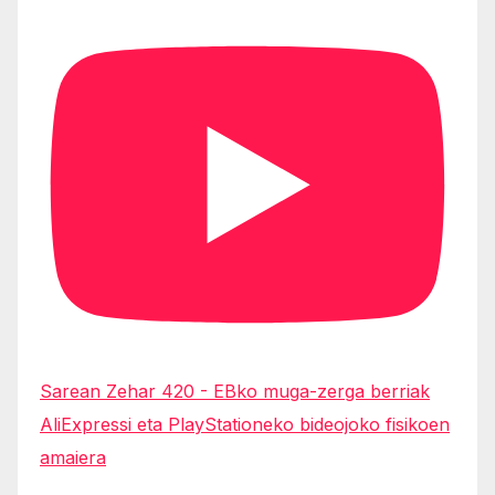
Sarean Zehar 420 - EBko muga-zerga berriak
AliExpressi eta PlayStationeko bideojoko fisikoen
amaiera