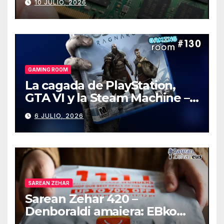
10 JULIO, 2026
GAMING ROOM
La cagada de PlayStation,
GTA VI y la Steam Machine –
Gaming Room #130
6 JULIO, 2026
SAREAN ZEHAR
Sarean Zehar 420 –
Denboraldi amaiera: EBko
muga-zerga berriak