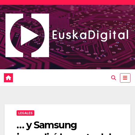
Saltar
al
contenido
LEGALES
… y Samsung