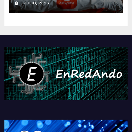
5 JULIO, 2026
AliExpressi, AEBetako AAren
kontrola, Googleri behin
betiko zigorra
Androidengatik eta
PlayStationeko bideojoko
fisikoen amaiera