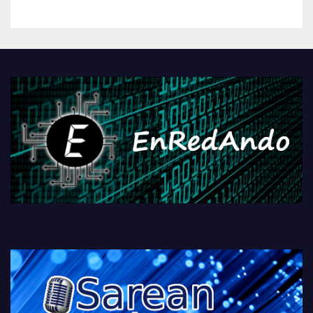
kontrola, Googleri behin
betiko zigorra
Androidengatik eta
PlayStationeko bideojoko
fisikoen amaiera