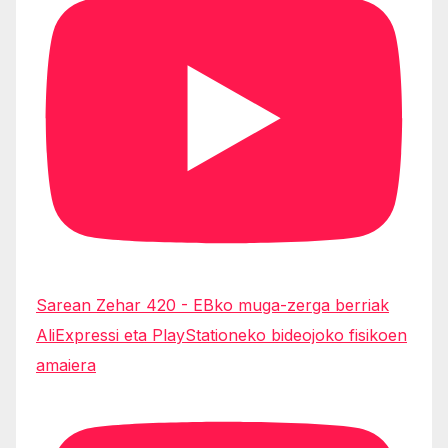
Sarean Zehar 420 - EBko muga-zerga berriak
AliExpressi eta PlayStationeko bideojoko fisikoen
amaiera