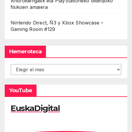
Androidengatik eta PlayStationeko bideojoko
fisikoen amaiera
Nintendo Direct, Ñ3 y Xbox Showcase –
Gaming Room #129
Hemeroteca
Hemeroteca
YouTube
EuskaDigital