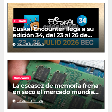
EUSKADI
Euskal Encounter llega a su
edición 34, del 23 al 26 de
julio
22 JULIO, 2026
HARDWARE
La escasez de memoria frena
en seco el mercado mundial
de PCs
10 JULIO, 2026