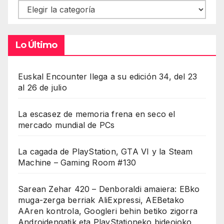
Contenidos
Lo Último
Euskal Encounter llega a su edición 34, del 23
al 26 de julio
La escasez de memoria frena en seco el
mercado mundial de PCs
La cagada de PlayStation, GTA VI y la Steam
Machine – Gaming Room #130
Sarean Zehar 420 – Denboraldi amaiera: EBko
muga-zerga berriak AliExpressi, AEBetako
AAren kontrola, Googleri behin betiko zigorra
Androidengatik eta PlayStationeko bideojoko