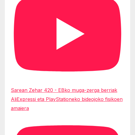
Sarean Zehar 420 - EBko muga-zerga berriak
AliExpressi eta PlayStationeko bideojoko fisikoen
amaiera