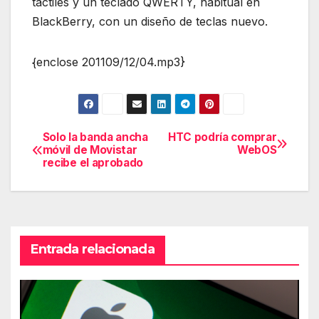
táctiles y un teclado QWERTY, habitual en
BlackBerry, con un diseño de teclas nuevo.
{enclose 201109/12/04.mp3}
Solo la banda ancha
HTC podría comprar
Navegación
móvil de Movistar
WebOS
recibe el aprobado
de
entradas
Entrada relacionada