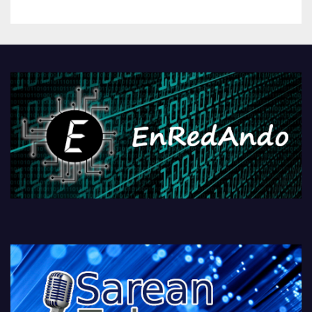
betiko zigorra
Androidengatik eta
PlayStationeko bideojoko
fisikoen amaiera