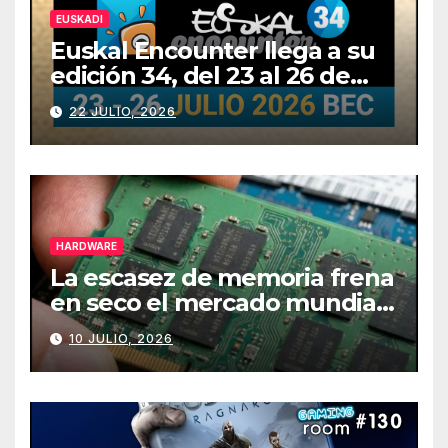
EUSKADI
Euskal Encounter llega a su
edición 34, del 23 al 26 de
julio
22 JULIO, 2026
HARDWARE
La escasez de memoria frena
en seco el mercado mundial
de PCs
10 JULIO, 2026