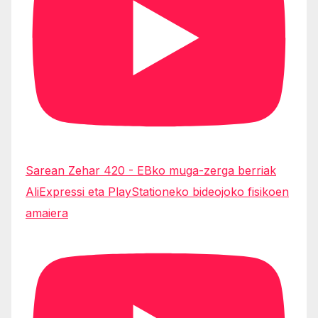
Sarean Zehar 420 - EBko muga-zerga berriak
AliExpressi eta PlayStationeko bideojoko fisikoen
amaiera