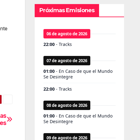
Próximas Emisiones
ente
las
les