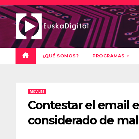
Saltar
al
contenido
¿QUÉ SOMOS?
PROGRAMAS
MOVILES
Contestar el email 
considerado de mal