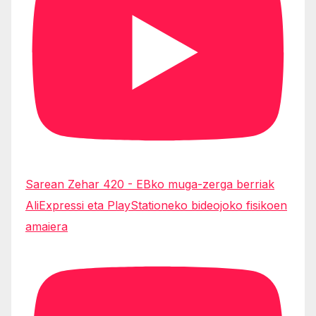
Sarean Zehar 420 - EBko muga-zerga berriak
AliExpressi eta PlayStationeko bideojoko fisikoen
amaiera