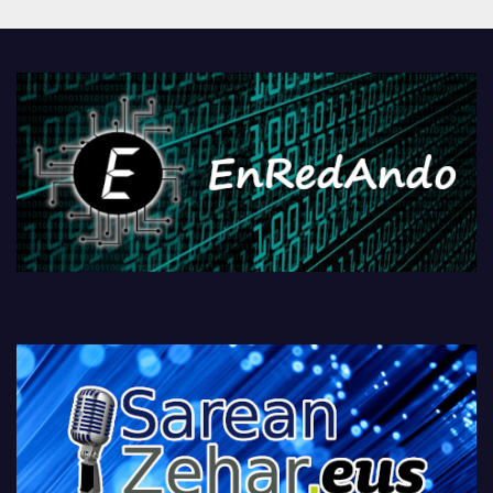
Androidengatik eta
PlayStationeko bideojoko
fisikoen amaiera