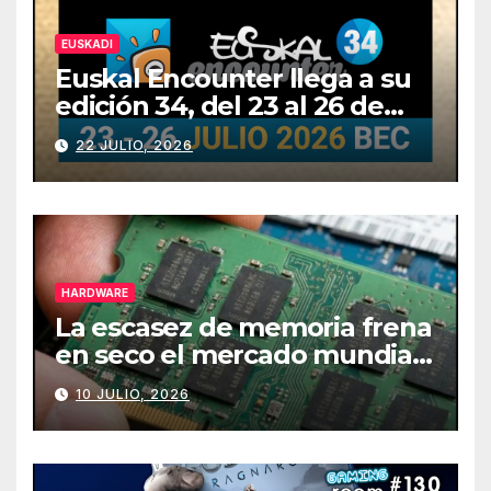
EUSKADI
Euskal Encounter llega a su
edición 34, del 23 al 26 de
julio
22 JULIO, 2026
HARDWARE
La escasez de memoria frena
en seco el mercado mundial
de PCs
10 JULIO, 2026