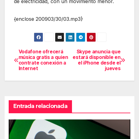
de electricidad, con un movimiento menor.
{enclose 200903/30/03.mp3}
Vodafone ofrecerá
Skype anuncia que
Navegación
música gratis a quien
estará disponible en
contrate conexión a
el iPhone desde el
de
Internet
jueves
entradas
Entrada relacionada