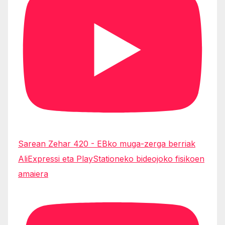
Sarean Zehar 420 - EBko muga-zerga berriak
AliExpressi eta PlayStationeko bideojoko fisikoen
amaiera