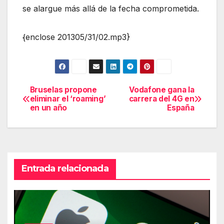
se alargue más allá de la fecha comprometida.
{enclose 201305/31/02.mp3}
Bruselas propone
Vodafone gana la
Navegación
eliminar el ‘roaming’
carrera del 4G en
en un año
España
de
entradas
Entrada relacionada