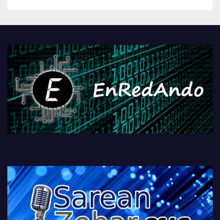
betiko zigorra
Androidengatik eta
PlayStationeko bideojoko
fisikoen amaiera