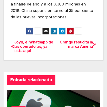
a finales de año y a los 9.300 millones en
2018. China supone en torno al 35 por ciento
de las nuevas incorporaciones.
Joyn, el Whatsapp de
Orange resucita la
Navegación
las operadoras, ya
marca Amena
esta aquí
de
entradas
Entrada relacionada