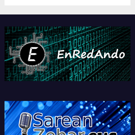
betiko zigorra
Androidengatik eta
PlayStationeko bideojoko
fisikoen amaiera