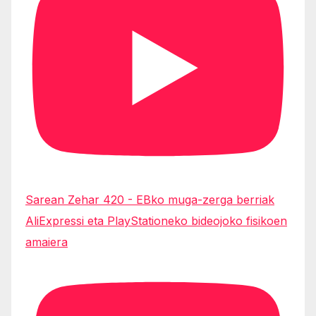
Sarean Zehar 420 - EBko muga-zerga berriak
AliExpressi eta PlayStationeko bideojoko fisikoen
amaiera