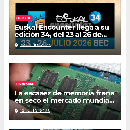
EUSKADI
Euskal Encounter llega a su
edición 34, del 23 al 26 de
julio
22 JULIO, 2026
HARDWARE
La escasez de memoria frena
en seco el mercado mundial
de PCs
10 JULIO, 2026