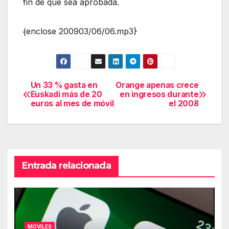
fin de que sea aprobada.
{enclose 200903/06/06.mp3}
Un 33 % gasta en
Orange apenas crece
Navegación
Euskadi más de 20
en ingresos durante
euros al mes de móvil
el 2008
de
entradas
Entrada relacionada
MOVILES