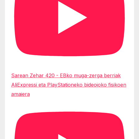
Sarean Zehar 420 - EBko muga-zerga berriak
AliExpressi eta PlayStationeko bideojoko fisikoen
amaiera