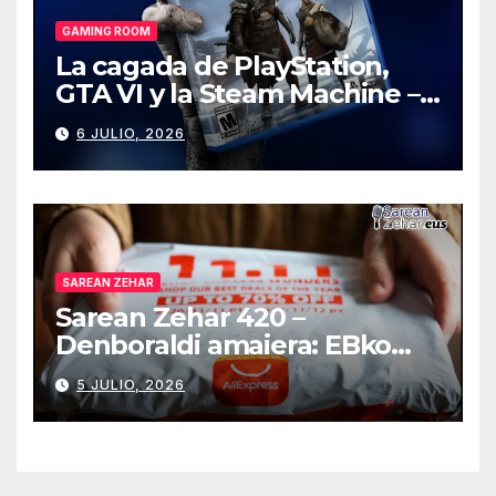
GAMING ROOM
La cagada de PlayStation,
GTA VI y la Steam Machine –
Gaming Room #130
6 JULIO, 2026
SAREAN ZEHAR
Sarean Zehar 420 –
Denboraldi amaiera: EBko
muga-zerga berriak
5 JULIO, 2026
AliExpressi, AEBetako AAren
kontrola, Googleri behin
betiko zigorra
Androidengatik eta