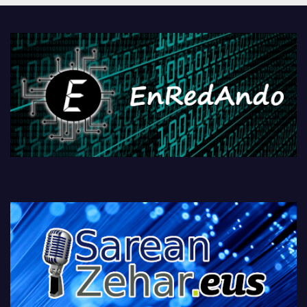
PlayStationeko bideojoko
fisikoen amaiera