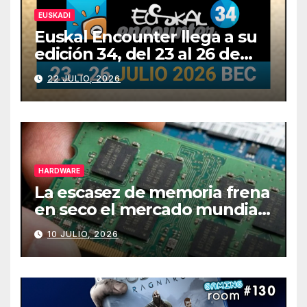
EUSKADI
Euskal Encounter llega a su
edición 34, del 23 al 26 de
julio
22 JULIO, 2026
HARDWARE
La escasez de memoria frena
en seco el mercado mundial
de PCs
10 JULIO, 2026