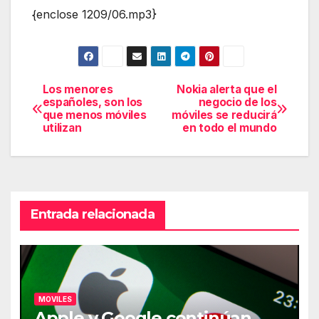
{enclose 1209/06.mp3}
Los menores
Nokia alerta que el
Navegación
españoles, son los
negocio de los
que menos móviles
móviles se reducirá
de
utilizan
en todo el mundo
entradas
Entrada relacionada
MOVILES
Apple y Google continúan