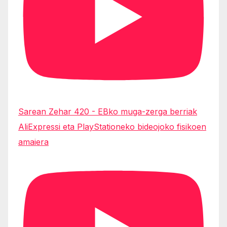
Sarean Zehar 420 - EBko muga-zerga berriak
AliExpressi eta PlayStationeko bideojoko fisikoen
amaiera