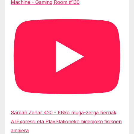
Machine - Gaming Room #130
Sarean Zehar 420 - EBko muga-zerga berriak
AliExpressi eta PlayStationeko bideojoko fisikoen
amaiera