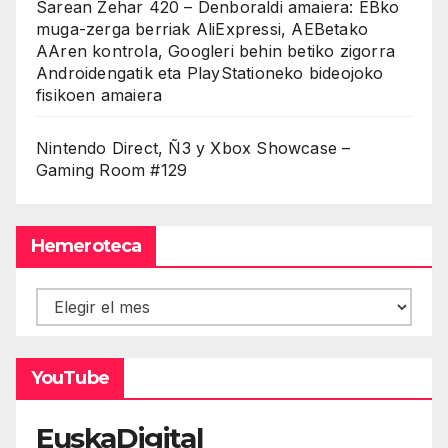
Sarean Zehar 420 – Denboraldi amaiera: EBko
muga-zerga berriak AliExpressi, AEBetako
AAren kontrola, Googleri behin betiko zigorra
Androidengatik eta PlayStationeko bideojoko
fisikoen amaiera
Nintendo Direct, Ñ3 y Xbox Showcase –
Gaming Room #129
Hemeroteca
Hemeroteca
YouTube
EuskaDigital