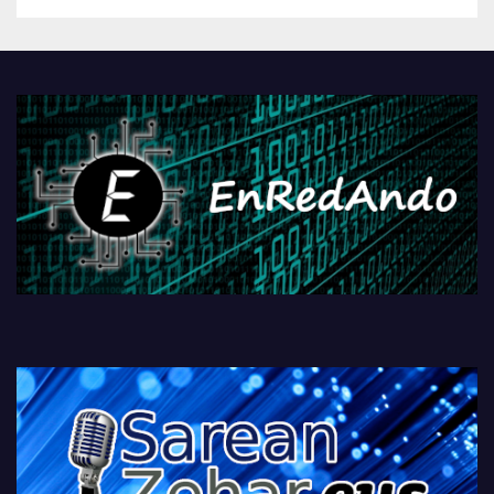
betiko zigorra
Androidengatik eta
PlayStationeko bideojoko
fisikoen amaiera