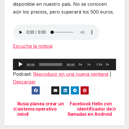
disponible en nuestro país. No se conocen
aún los precios, pero superará los 500 euros.
Escucha la noticia
Reproductor
.5x
1x
1.5x
2x
00:00
00:00
de
Podcast:
Reproducir en una nueva ventana
|
audio
Descargar
Rusia planea crear un
Facebook Hello con
Navegación
sistema operativo
identificador de
móvil
llamadas en Android
de