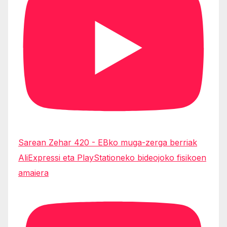
Sarean Zehar 420 - EBko muga-zerga berriak
AliExpressi eta PlayStationeko bideojoko fisikoen
amaiera