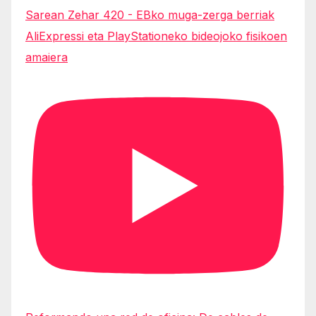
Sarean Zehar 420 - EBko muga-zerga berriak
AliExpressi eta PlayStationeko bideojoko fisikoen
amaiera