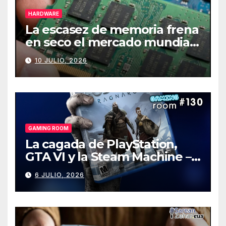
HARDWARE
La escasez de memoria frena
en seco el mercado mundial
de PCs
10 JULIO, 2026
GAMING ROOM
La cagada de PlayStation,
GTA VI y la Steam Machine –
Gaming Room #130
6 JULIO, 2026