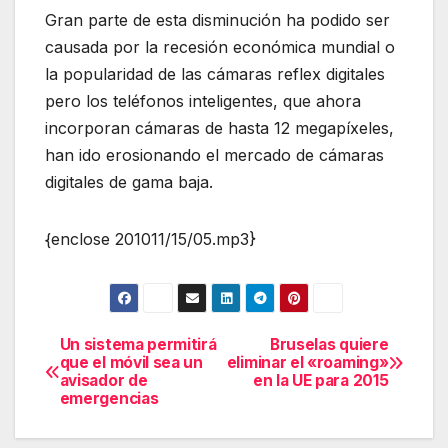
Gran parte de esta disminución ha podido ser
causada por la recesión económica mundial o
la popularidad de las cámaras reflex digitales
pero los teléfonos inteligentes, que ahora
incorporan cámaras de hasta 12 megapíxeles,
han ido erosionando el mercado de cámaras
digitales de gama baja.
{enclose 201011/15/05.mp3}
Un sistema permitirá
Bruselas quiere
Navegación
que el móvil sea un
eliminar el «roaming»
avisador de
en la UE para 2015
de
emergencias
entradas