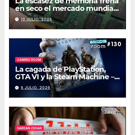
La escasez de memoria frena
en seco el mercado mundial
de PCs
10 JULIO, 2026
GAMING ROOM
La cagada de PlayStation,
GTA VI y la Steam Machine –
Gaming Room #130
6 JULIO, 2026
SAREAN ZEHAR