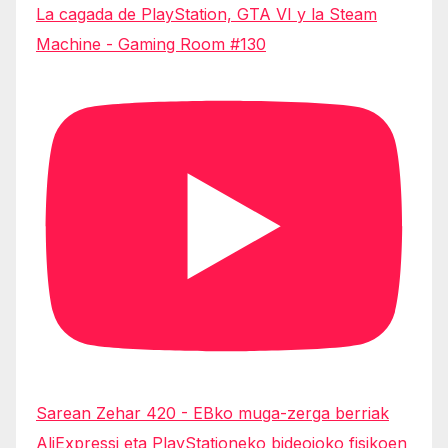
La cagada de PlayStation, GTA VI y la Steam
Machine - Gaming Room #130
Sarean Zehar 420 - EBko muga-zerga berriak
AliExpressi eta PlayStationeko bideojoko fisikoen