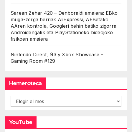
Sarean Zehar 420 – Denboraldi amaiera: EBko
muga-zerga berriak AliExpressi, AEBetako
AAren kontrola, Googleri behin betiko zigorra
Androidengatik eta PlayStationeko bideojoko
fisikoen amaiera
Nintendo Direct, Ñ3 y Xbox Showcase –
Gaming Room #129
Hemeroteca
Hemeroteca
YouTube