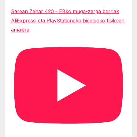
Sarean Zehar 420 - EBko muga-zerga berriak
AliExpressi eta PlayStationeko bideojoko fisikoen
amaiera