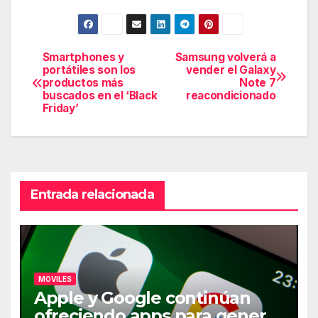
Smartphones y
Samsung volverá a
Navegación
portátiles son los
vender el Galaxy
productos más
Note 7
de
buscados en el ‘Black
reacondicionado
Friday’
entradas
Entrada relacionada
MOVILES
Apple y Google continúan
ofreciendo apps para generar