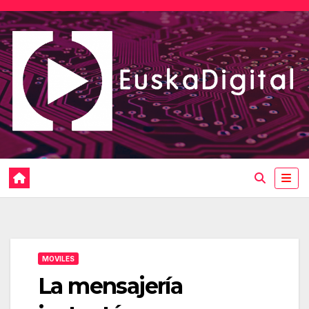
Saltar
al
contenido
MOVILES
La mensajería