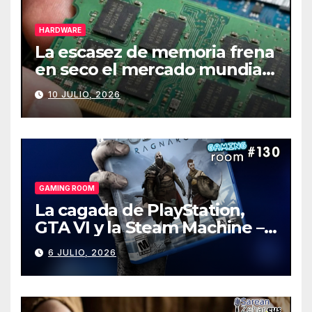
HARDWARE
La escasez de memoria frena
en seco el mercado mundial
de PCs
10 JULIO, 2026
GAMING ROOM
La cagada de PlayStation,
GTA VI y la Steam Machine –
Gaming Room #130
6 JULIO, 2026