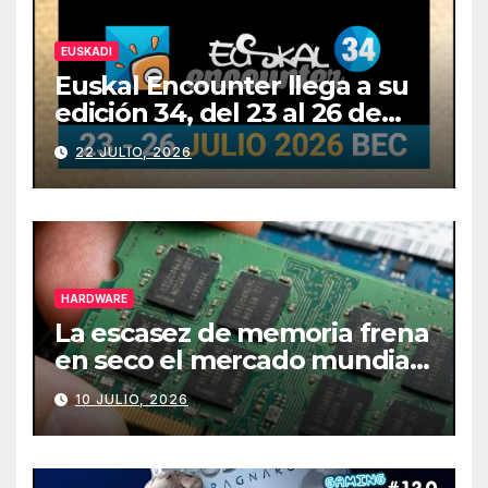
EUSKADI
Euskal Encounter llega a su
edición 34, del 23 al 26 de
julio
22 JULIO, 2026
HARDWARE
La escasez de memoria frena
en seco el mercado mundial
de PCs
10 JULIO, 2026