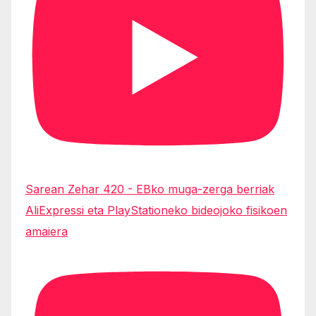
Sarean Zehar 420 - EBko muga-zerga berriak
AliExpressi eta PlayStationeko bideojoko fisikoen
amaiera