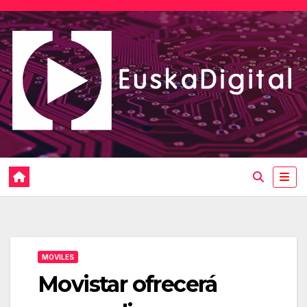
Saltar
al
contenido
MOVILES
Movistar ofrecerá