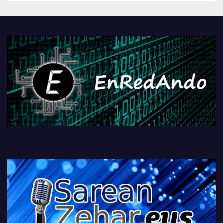
Androidengatik eta
PlayStationeko bideojoko
fisikoen amaiera