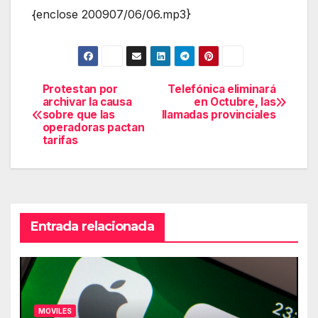
{enclose 200907/06/06.mp3}
Protestan por
Telefónica eliminará
Navegación
archivar la causa
en Octubre, las
sobre que las
llamadas provinciales
de
operadoras pactan
tarifas
entradas
Entrada relacionada
MOVILES