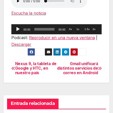
Escucha la noticia
Reproductor
.5x
1x
1.5x
2x
00:00
00:00
de
Podcast:
Reproducir en una nueva ventana
|
audio
Descargar
Nexus 9, la tableta de
Gmail unificará
Navegación
Google y HTC, en
distintos servicios de
nuestro país
correo en Android
de
entradas
Entrada relacionada