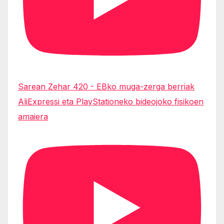
Sarean Zehar 420 - EBko muga-zerga berriak
AliExpressi eta PlayStationeko bideojoko fisikoen
amaiera