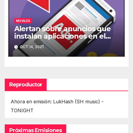
MOVILES
Alertan sobre anuncios que
instalan aplicaciones en el
móvil
OCT 14, 2021
Reproductor
Ahora en emisión: LukHash (SH music) -
TONIGHT
Próximas Emisiones