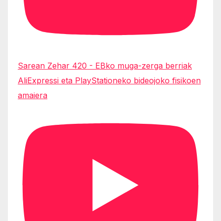
Sarean Zehar 420 - EBko muga-zerga berriak
AliExpressi eta PlayStationeko bideojoko fisikoen
amaiera