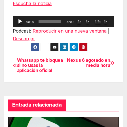
Escucha la noticia
Reproductor
.5x
1x
1.5x
2x
00:00
00:00
de
Podcast:
Reproducir en una nueva ventana
|
audio
Descargar
Whatsapp te bloquea
Nexus 6 agotado en
Navegación
si no usas la
media hora
aplicación oficial
de
entradas
Entrada relacionada