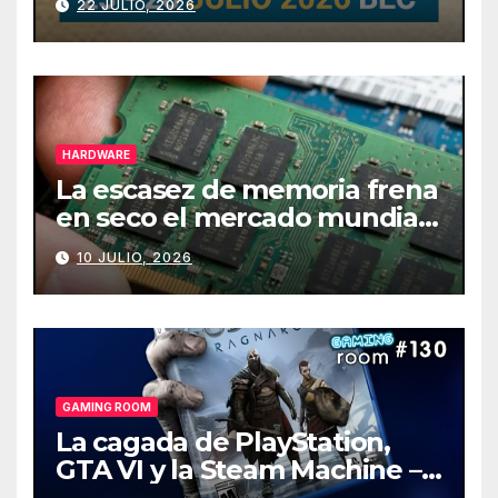
22 JULIO, 2026
HARDWARE
La escasez de memoria frena
en seco el mercado mundial
de PCs
10 JULIO, 2026
GAMING ROOM
La cagada de PlayStation,
GTA VI y la Steam Machine –
Gaming Room #130