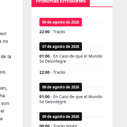
Próximas Emisiones
nior
a no
de la
os.
tan,
 ha
e son
el
la