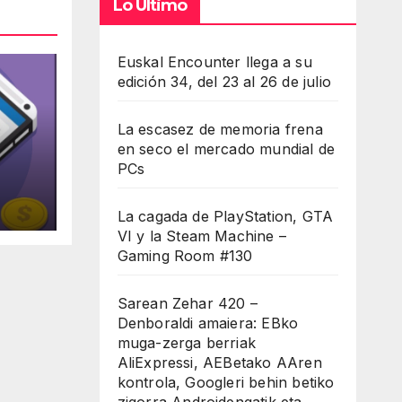
Lo Último
umen.
Euskal Encounter llega a su
edición 34, del 23 al 26 de julio
La escasez de memoria frena
en seco el mercado mundial de
PCs
el
La cagada de PlayStation, GTA
VI y la Steam Machine –
Gaming Room #130
Sarean Zehar 420 –
Denboraldi amaiera: EBko
muga-zerga berriak
AliExpressi, AEBetako AAren
kontrola, Googleri behin betiko
zigorra Androidengatik eta