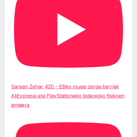
Sarean Zehar 420 - EBko muga-zerga berriak
AliExpressi eta PlayStationeko bideojoko fisikoen
amaiera