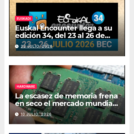
EUSKADI
Euskal Encounter llega a su
edición 34, del 23 al 26 de
julio
22 JULIO, 2026
HARDWARE
La escasez de memoria frena
en seco el mercado mundial
de PCs
10 JULIO, 2026