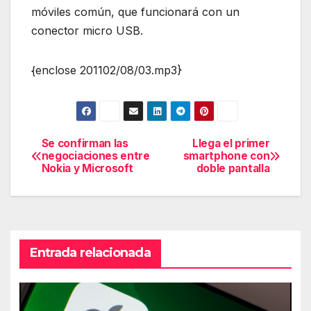
móviles común, que funcionará con un
conector micro USB.
{enclose 201102/08/03.mp3}
Se confirman las
Llega el primer
Navegación
negociaciones entre
smartphone con
Nokia y Microsoft
doble pantalla
de
entradas
Entrada relacionada