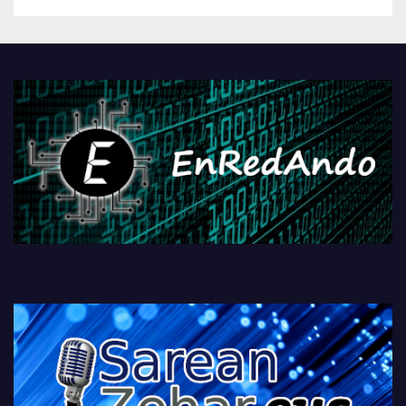
betiko zigorra
Androidengatik eta
PlayStationeko bideojoko
fisikoen amaiera